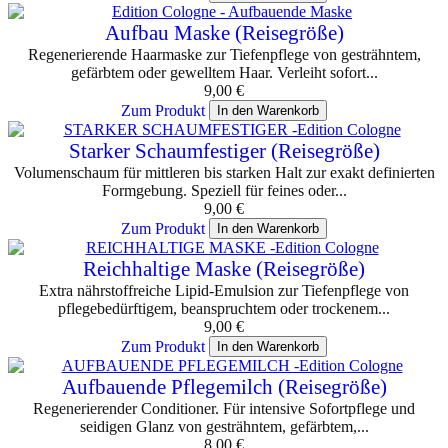
Aufbau Maske (Reisegröße)
Regenerierende Haarmaske zur Tiefenpflege von gesträhntem,
gefärbtem oder gewelltem Haar. Verleiht sofort...
9,00
€
Zum Produkt
In den Warenkorb
Starker Schaumfestiger (Reisegröße)
Volumenschaum für mittleren bis starken Halt zur exakt definierten
Formgebung. Speziell für feines oder...
9,00
€
Zum Produkt
In den Warenkorb
Reichhaltige Maske (Reisegröße)
Extra nährstoffreiche Lipid-Emulsion zur Tiefenpflege von
pflegebedürftigem, beanspruchtem oder trockenem...
9,00
€
Zum Produkt
In den Warenkorb
Aufbauende Pflegemilch (Reisegröße)
Regenerierender Conditioner. Für intensive Sofortpflege und
seidigen Glanz von gesträhntem, gefärbtem,...
8,00
€